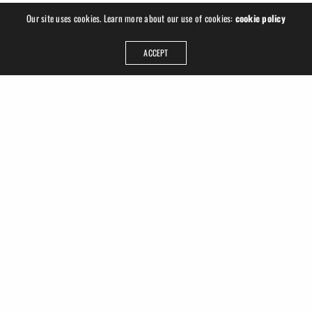
Our site uses cookies. Learn more about our use of cookies:
cookie policy
ACCEPT
ADDRESS
Ruslan Hrushchak
Georgplatz 1
04177 Leipzig
Germany
GET IN TOUCH
info@ruhru.de
+49 (341) 22 3008 77